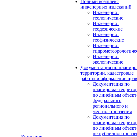
Полный комплекс
инженерных изысканий
Инженерно-
геологические
Инженерно-
геодезические
Инженерно-
геофизические
Инженерно-
гидрометеорологиче
Инженерно-
экологические
Документация по планиро
территории, кадастровые
работы и оформление пра
Документация по
планировке террито
по линейным объект
федерального,
регионального и
местного значения
Документация по
планировке террито
по линейным объект
не публичного значе
Компания