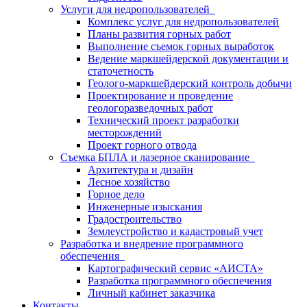
Услуги для недропользователей
Комплекс услуг для недропользователей
Планы развития горных работ
Выполнение съемок горных выработок
Ведение маркшейдерской документации и
статочетность
Геолого-маркшейдерский контроль добычи
Проектирование и проведение
геологоразведочных работ
Технический проект разработки
месторождений
Проект горного отвода
Съемка БПЛА и лазерное сканирование
Архитектура и дизайн
Лесное хозяйство
Горное дело
Инженерные изыскания
Градостроительство
Землеустройство и кадастровый учет
Разработка и внедрение программного
обеспечения
Картографический сервис «АИСТА»
Разработка программного обеспечения
Личный кабинет заказчика
Контакты