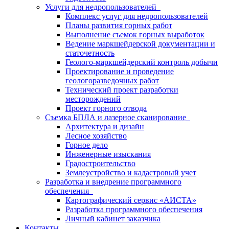
Услуги для недропользователей
Комплекс услуг для недропользователей
Планы развития горных работ
Выполнение съемок горных выработок
Ведение маркшейдерской документации и
статочетность
Геолого-маркшейдерский контроль добычи
Проектирование и проведение
геологоразведочных работ
Технический проект разработки
месторождений
Проект горного отвода
Съемка БПЛА и лазерное сканирование
Архитектура и дизайн
Лесное хозяйство
Горное дело
Инженерные изыскания
Градостроительство
Землеустройство и кадастровый учет
Разработка и внедрение программного
обеспечения
Картографический сервис «АИСТА»
Разработка программного обеспечения
Личный кабинет заказчика
Контакты